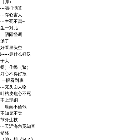
乱谈（弹）
---满打满算
---存心害人
---生死不离~
-天生一对儿
---阴阳怪调
泡汤了
外头好看里头空
-----算什么好汉
个子大
--（捉）作弊（鳖）
--好心不得好报
-- 一眼看到底
---充头面人物
---叶枯皮焦心不死
-抵不上现铜
---脸面不值钱
-神不知鬼不觉
--节外生枝
----天涯海角觅知音
不够格
--不（响）想《猪？》