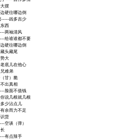
摇大摆
-哪边硬往哪边倒
----凶多吉少
成东西
---两袖清风
----给谁谁都不要
-哪边硬往哪边倒
--藏头藏尾
声势大
--老底儿在他心
-难兄难弟
-干（甘）脆
-看不出真相
---脸面不值钱
---你说几根就几根
--多少沾点儿
-心有余而力不足
不识货
---空谈（弹）
土长
---有点辣手