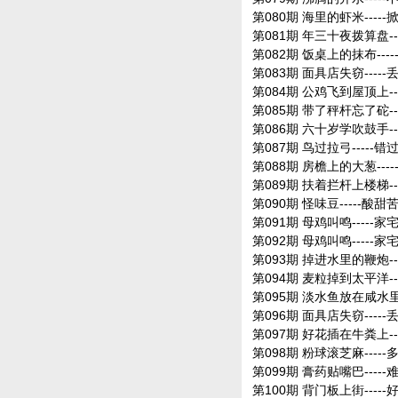
第080期 海里的虾米----
第081期 年三十夜拨算盘--
第082期 饭桌上的抹布--
第083期 面具店失窃-----
第084期 公鸡飞到屋顶上--
第085期 带了秤杆忘了砣--
第086期 六十岁学吹鼓手--
第087期 鸟过拉弓-----错
第088期 房檐上的大葱--
第089期 扶着拦杆上楼梯--
第090期 怪味豆-----酸
第091期 母鸡叫鸣-----家
第092期 母鸡叫鸣-----家
第093期 掉进水里的鞭炮--
第094期 麦粒掉到太平洋--
第095期 淡水鱼放在咸水里-
第096期 面具店失窃-----
第097期 好花插在牛粪上--
第098期 粉球滚芝麻----
第099期 膏药贴嘴巴----
第100期 背门板上街----