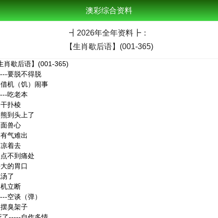
澳彩综合资料
┫
2026年全年资料┣：
【生肖歇后语】(001-365)
歇后语】(001-365)
---要脱不得脱
---借机（饥）闹事
---吃老本
--干扑棱
--熊到头上了
-人面兽心
--有气难出
--凉着去
--点不到痛处
-好大的胃口
泡汤了
-当机立断
---空谈（弹）
--摆臭架子
了-----自作多情