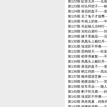
第122期 缸里无水-----见
第123期 叩头拜把子----
第124期 葵花的盘子-----
第125期 见了兔子才放鹰--
第126期 年画上的鱼----
第127期 吊起锅儿当钟打--
第128期 光吃白菜叶----
第129期 罐子里栽花-----
第130期 凤凰头上戴牡丹--
第131期 垛泥匠不拜佛---
第132期 恶狗咬天-----
第133期 稻草弹被絮----
第134期 凤凰头上戴牡丹--
第135期 葵花的盘子-----
第136期 鹤立鸡群-----高
第137期 糯米团滚芝麻---
第138期 抱黄连敲门----
第139期 纺车耳朵-----随
第140期 豹子吃马鹿----
第141期 垛泥匠不拜佛---
第142期 凤有凤巢，鸡有鸡
第143期 福建的龙眼-----