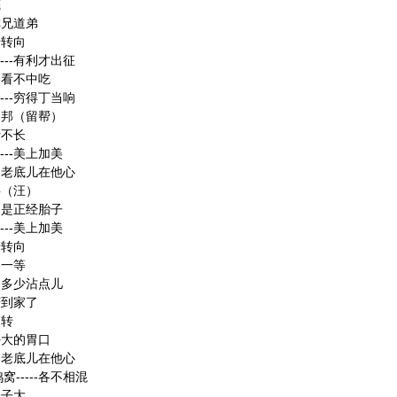
底
-称兄道弟
老转向
---有利才出征
-中看不中吃
---穷得丁当响
-刘邦（留帮）
活不长
---美上加美
--老底儿在他心
狂妄（汪）
-不是正经胎子
---美上加美
老转向
出一等
--多少沾点儿
-苦到家了
人转
-好大的胃口
--老底儿在他心
窝-----各不相混
个子大