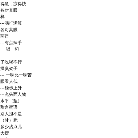
-热得急，凉得快
--各对其眼
熊样
---满打满算
--各对其眼
举两得
---有点辣手
- 一唱一和
皮
-离了吃喝不行
--摆臭架子
--- 一味比一味苦
-狗眼看人低
---稳步上升
---充头面人物
-高水平（瓶）
--甜言蜜语
-为别人担不是
-干（甘）脆
--多少沾点儿
摇大摆