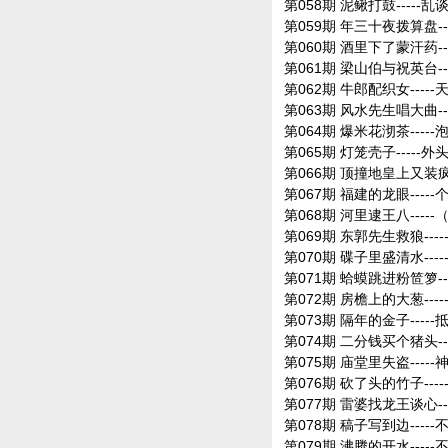
第058期 泥鳅打鼓-----
第059期 年三十夜拨算盘--
第060期 酒里下了蒙汗药--
第061期 梁山伯与祝英台--
第062期 牛郎配织女----
第063期 风水先生唱大曲--
第064期 爆米花沏茶-----
第065期 灯笼壳子-----
第066期 顶撞地皇上又装疯
第067期 福建的龙眼-----
第068期 河里逮王八---
第069期 东郭先生救狼---
第070期 碟子里盛清水---
第071期 蛤蟆跳进粉笸箩--
第072期 房檐上的大葱--
第073期 隔年的金子----
第074期 二分钱买个猪头--
第075期 庙堂里失盗----
第076期 砍了头的竹子---
第077期 雷婆找龙王谈心-
第078期 稿子写到边-----
第079期 沸腾的开水---