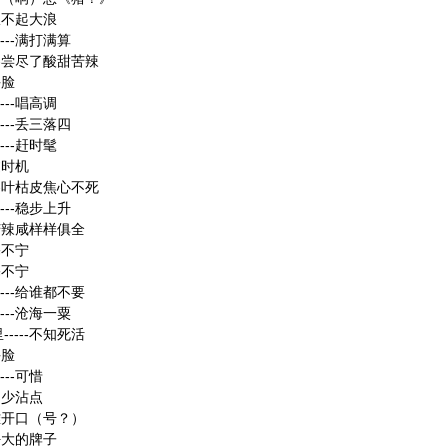
-掀不起大浪
---满打满算
---尝尽了酸甜苦辣
丢脸
---唱高调
---丢三落四
---赶时髦
过时机
---叶枯皮焦心不死
---稳步上升
甜苦辣咸样样俱全
宅不宁
宅不宁
---给谁都不要
---沧海一粟
----不知死活
丢脸
---可惜
-多少沾点
-难开口（号？）
-好大的牌子