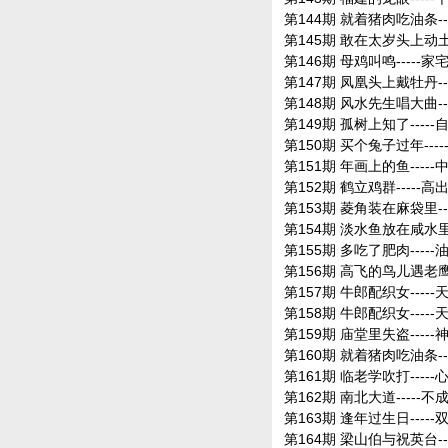
第144期 就着猪肉吃油条--
第145期 敢在太岁头上动土-
第146期 母鸡叫鸣-----家
第147期 凤凰头上戴牡丹--
第148期 风水先生唱大曲--
第149期 孤树上知了----
第150期 买个兔子过年--
第151期 年画上的鱼----
第152期 鹤立鸡群-----高
第153期 菱角装在麻袋里--
第154期 淡水鱼放在咸水里-
第155期 多吃了肥肉----
第156期 高飞的鸟儿遇老鹰-
第157期 牛郎配织女----
第158期 牛郎配织女----
第159期 庙堂里失盗----
第160期 就着猪肉吃油条--
第161期 临老学吹打----
第162期 南北大道-----不
第163期 逢年过生日----
第164期 梁山伯与祝英台--