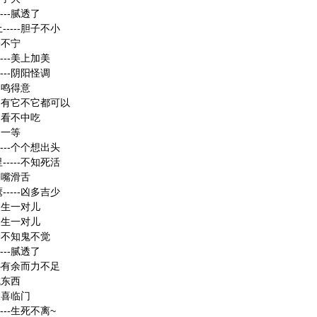
---腻透了
----胆子不小
宅不宁
---美上加美
---阴阳怪调
-自鸣得意
---有它不它都可以
-中看不中吃
出一等
---个个想出头
----不知死活
-油嘴滑舌
----凶多吉少
-天生一对儿
-天生一对儿
-神不知鬼不觉
---腻透了
-心有余而力不足
成东西
-双喜临门
---生死不离~