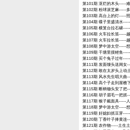
第101期 沤烂的木头-----
第102期 粉球滚芝麻----
第103期 高台上的灯----
第104期 碟子里盛清水---
第105期 横笼台拉石磙---
第106期 火车拉长笛---
第107期 火车拉长笛---
第108期 梦中游太空---
第109期 干塘里摸鲤鱼---
第110期 买个兔子过年--
第111期 发面馒头送闺女--
第112期 敢在太岁头上动土-
第113期 风水先生唱大曲--
第114期 高个子走到屋檐下
第115期 断柄锄头安了把--
第116期 胡子眉毛一把抓--
第117期 猴子戴面具----
第118期 梦中游太空---
第119期 好媳妇抓豆芽--
第120期 丁香叶子捧黄连--
第121期 农作物-----土生