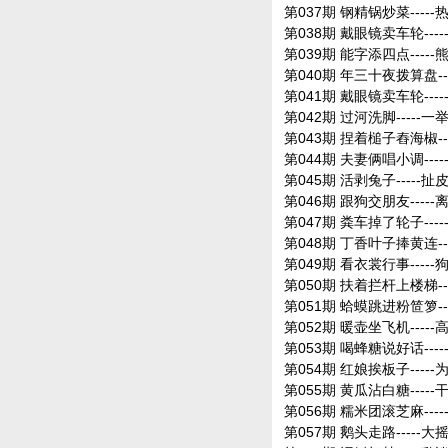
第037期 钢精锅炒菜----
第038期 戴眼镜卖车轮---
第039期 能字添四点-----
第040期 年三十夜拨算盘--
第041期 戴眼镜卖车轮---
第042期 过河洗脚-----一
第043期 捏着槌子舂海椒--
第044期 夫妻俩唱小调----
第045期 活剥兔子-----扯
第046期 跟狗交朋友----
第047期 粪车掉了轮子---
第048期 丁香叶子捧黄连--
第049期 看衣裳行事----
第050期 扶着拦杆上楼梯--
第051期 蛤蟆跳进粉笸箩--
第052期 暖壶坐飞机----
第053期 喝蜂糖说好话---
第054期 红娘挨板子----
第055期 黄瓜沾白糖----
第056期 糯米团滚芝麻---
第057期 鹅头走路-----大