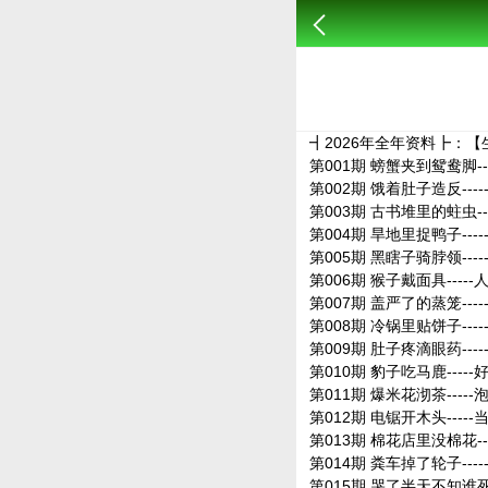
┫2026年全年资料┣：【生肖
第001期 螃蟹夹到鸳鸯脚--
第002期 饿着肚子造反--
第003期 古书堆里的蛀虫--
第004期 旱地里捉鸭子---
第005期 黑瞎子骑脖领---
第006期 猴子戴面具----
第007期 盖严了的蒸笼---
第008期 冷锅里贴饼子---
第009期 肚子疼滴眼药---
第010期 豹子吃马鹿----
第011期 爆米花沏茶-----
第012期 电锯开木头----
第013期 棉花店里没棉花--
第014期 粪车掉了轮子---
第015期 哭了半天不知谁死