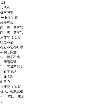
难成材
-多少沾点
-照远不照近
-- 一眼看到底
--步步有坎
--越想（响）越有气
--越想（响）越有气
--想入非非（飞飞）
--得之不易
---有它不它都可以
---实心实意
----胆子不小
---阴阳怪调
-----不得不低头
---有了把柄
---无主次
-人面兽心
--想入非非（飞飞）
---你说几根就几根
--- 一味比一味苦
土长