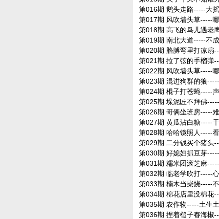
第016期 鹅头走路-----大
第017期 风吹墙头草----
第018期 高飞的鸟儿遇老鹰-
第019期 南北大道-----不
第020期 胳膊弯里打凉扇--
第021期 拉了弦的手榴弹-
第022期 风吹墙头草----
第023期 混进狗群的狼---
第024期 棍子打苍蝇-----
第025期 垛泥匠不拜佛---
第026期 哥俩坐班房----
第027期 黄瓜沾白糖----
第028期 哈哈镜照人----
第029期 二分钱买个猪头--
第030期 好媳妇抓豆芽--
第031期 糯米团滚芝麻---
第032期 临老学吹打----
第033期 楠木当柴烧-----
第034期 棉花店里没棉花--
第035期 农作物-----土生
第036期 捏着槌子舂海椒--