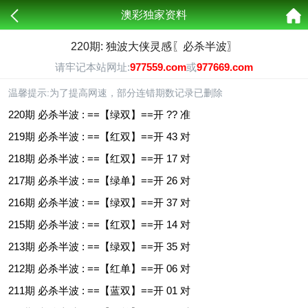
澳彩独家资料
220期: 独波大侠灵感〖必杀半波〗
请牢记本站网址:
977559.com
或
977669.com
温馨提示:为了提高网速，部分连错期数记录已删除
220期 必杀半波 : ==【绿双】==开 ?? 准
219期 必杀半波 : ==【红双】==开 43 对
218期 必杀半波 : ==【红双】==开 17 对
217期 必杀半波 : ==【绿单】==开 26 对
216期 必杀半波 : ==【绿双】==开 37 对
215期 必杀半波 : ==【红双】==开 14 对
213期 必杀半波 : ==【绿双】==开 35 对
212期 必杀半波 : ==【红单】==开 06 对
211期 必杀半波 : ==【蓝双】==开 01 对