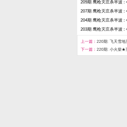
209期 鹰枪灭庄杀半波 : 
207期 鹰枪灭庄杀半波 : 
204期 鹰枪灭庄杀半波 : 
203期 鹰枪灭庄杀半波 : 
上一篇：
220期: 飞天雪
下一篇：
220期: 小火柴