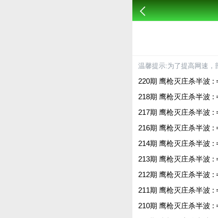
温馨提示:为了提高网速，
220期 鹰枪灭庄杀半波 : 
218期 鹰枪灭庄杀半波 : 
217期 鹰枪灭庄杀半波 : 
216期 鹰枪灭庄杀半波 : 
214期 鹰枪灭庄杀半波 : 
213期 鹰枪灭庄杀半波 : 
212期 鹰枪灭庄杀半波 : 
211期 鹰枪灭庄杀半波 : 
210期 鹰枪灭庄杀半波 : 