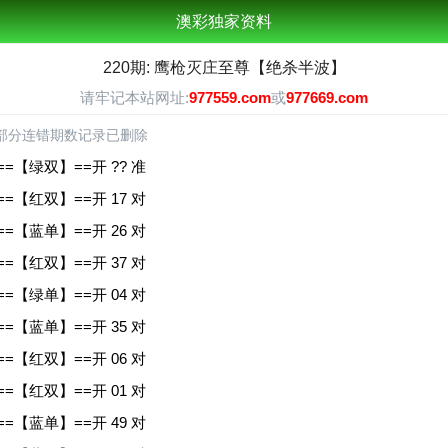
澳彩独家资料
220期: 鹰枪灭庄至尊【绝杀半波】
请牢记本站网址:
977559.com
或
977669.com
部分连错期数记录已删除
==【绿双】==开 ?? 准
==【红双】==开 17 对
==【蓝单】==开 26 对
==【红双】==开 37 对
==【绿单】==开 04 对
==【蓝单】==开 35 对
==【红双】==开 06 对
==【红双】==开 01 对
==【蓝单】==开 49 对