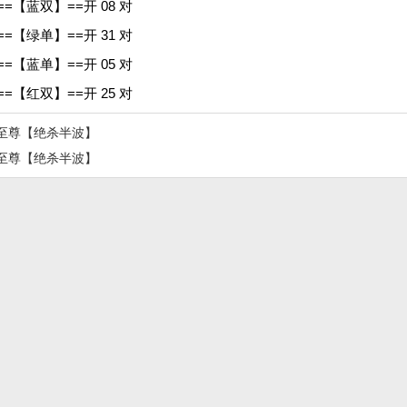
==【蓝双】==开 08 对
==【绿单】==开 31 对
==【蓝单】==开 05 对
==【红双】==开 25 对
地至尊【绝杀半波】
★至尊【绝杀半波】