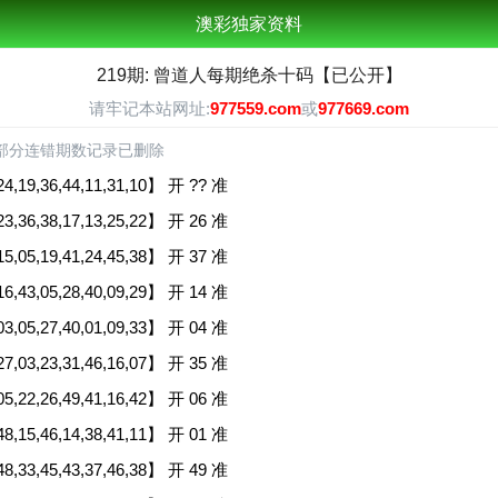
澳彩独家资料
219期: 曾道人每期绝杀十码【已公开】
请牢记本站网址:
977559.com
或
977669.com
部分连错期数记录已删除
4,19,36,44,11,31,10】 开 ?? 准
3,36,38,17,13,25,22】 开 26 准
5,05,19,41,24,45,38】 开 37 准
6,43,05,28,40,09,29】 开 14 准
3,05,27,40,01,09,33】 开 04 准
7,03,23,31,46,16,07】 开 35 准
5,22,26,49,41,16,42】 开 06 准
8,15,46,14,38,41,11】 开 01 准
8,33,45,43,37,46,38】 开 49 准