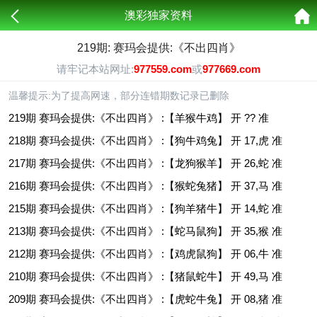
澳彩独家资料
219期: 赛玛会提供:《不出四肖》
请牢记本站网址:
977559.com
或
977669.com
温馨提示:为了提高网速，部分连错期数记录已删除
219期 赛玛会提供:《不出四肖》 :【羊猴牛鸡】 开 ?? 准
218期 赛玛会提供:《不出四肖》 :【狗牛鸡兔】 开 17,虎 准
217期 赛玛会提供:《不出四肖》 :【龙狗猴羊】 开 26,蛇 准
216期 赛玛会提供:《不出四肖》 :【猴蛇兔猪】 开 37,马 准
215期 赛玛会提供:《不出四肖》 :【狗羊猪牛】 开 14,蛇 准
213期 赛玛会提供:《不出四肖》 :【蛇马鼠狗】 开 35,猴 准
212期 赛玛会提供:《不出四肖》 :【鸡虎鼠狗】 开 06,牛 准
210期 赛玛会提供:《不出四肖》 :【猪鼠蛇牛】 开 49,马 准
209期 赛玛会提供:《不出四肖》 :【虎蛇牛兔】 开 08,猪 准