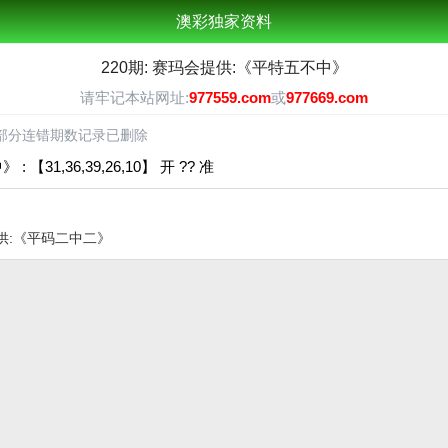
澳彩独家资料
220期: 赛玛会提供:《平特五不中》
请牢记本站网址:
977559.com
或
977669.com
部分连错期数记录已删除
 【31,36,39,26,10】 开 ?? 准
提供:《平码二中二》