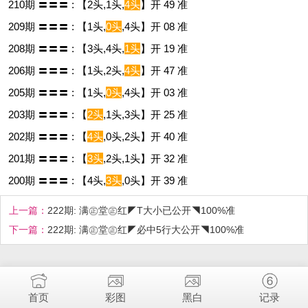
210期 〓〓〓 : 【2头,1头,
4头
】开 49 准
209期 〓〓〓 : 【1头,
0头
,4头】开 08 准
208期 〓〓〓 : 【3头,4头,
1头
】开 19 准
206期 〓〓〓 : 【1头,2头,
4头
】开 47 准
205期 〓〓〓 : 【1头,
0头
,4头】开 03 准
203期 〓〓〓 : 【
2头
,1头,3头】开 25 准
202期 〓〓〓 : 【
4头
,0头,2头】开 40 准
201期 〓〓〓 : 【
3头
,2头,1头】开 32 准
200期 〓〓〓 : 【4头,
3头
,0头】开 39 准
上一篇：
222期: 满㊣堂㊣红◤T大小已公开◥100%准
下一篇：
222期: 满㊣堂㊣红◤必中5行大公开◥100%准
首页
彩图
黑白
记录