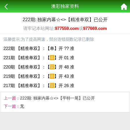
澳彩独家资料
222期: 独家内幕☆<>【精准单双】已公开
请牢记本站网址:
977559.com
或
977669.com
温馨提示:为了提高网速，部分连错期数记录已删除
222期 【精准单双】 : 【单】开 ?? 准
221期 【精准单双】 : 【
单
】开 01 准
220期 【精准单双】 : 【
双
】开 48 准
219期 【精准单双】 : 【
单
】开 43 准
217期 【精准单双】 : 【
双
】开 26 准
上一篇：
222期: 独家内幕☆<>【平特一尾】已公开
下一篇：
无