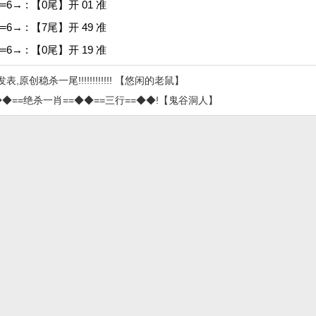
6→ : 【0尾】开 01 准
6→ : 【7尾】开 49 准
6→ : 【0尾】开 19 准
表,原创稳杀一尾!!!!!!!!!!!! 【悠闲的老鼠】
人◆◆==绝杀一肖==◆◆==三行==◆◆!【鬼谷洞人】