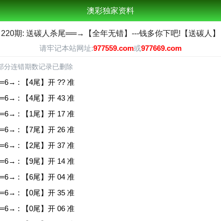
澳彩独家资料
220期: 送碳人杀尾══→【全年无错】---钱多你下吧!【送碳人】
请牢记本站网址:
977559.com
或
977669.com
部分连错期数记录已删除
6→ : 【4尾】开 ?? 准
6→ : 【4尾】开 43 准
6→ : 【1尾】开 17 准
6→ : 【7尾】开 26 准
6→ : 【2尾】开 37 准
6→ : 【9尾】开 14 准
6→ : 【6尾】开 04 准
6→ : 【0尾】开 35 准
6→ : 【0尾】开 06 准