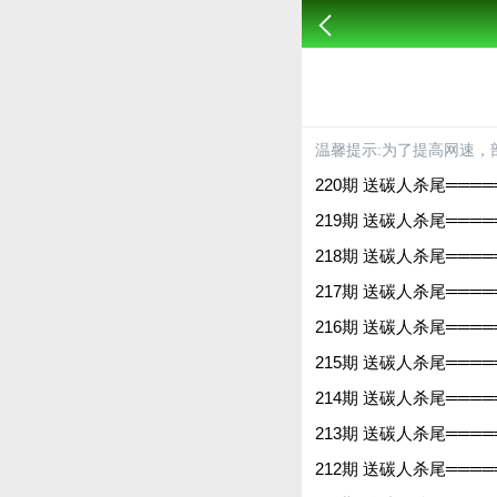
温馨提示:为了提高网速，
220期 送碳人杀尾═════
219期 送碳人杀尾═════
218期 送碳人杀尾═════
217期 送碳人杀尾═════
216期 送碳人杀尾═════
215期 送碳人杀尾═════
214期 送碳人杀尾═════
213期 送碳人杀尾═════
212期 送碳人杀尾═════