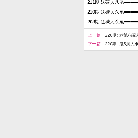
211期 送碳人杀尾═════
210期 送碳人杀尾═════
208期 送碳人杀尾═════
上一篇：
220期: 老鼠独家发
下一篇：
220期: 鬼5洞