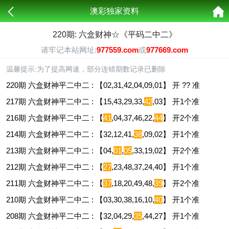
澳彩独家资料
220期: 六盒财神☆《平码二中二》
请牢记本站网址:
977559.com
或
977669.com
温馨提示:为了提高网速，部分连错期数记录已删除
220期 六盒财神平二中二 : 【02,31,42,04,09,01】 开 ?? 准
217期 六盒财神平二中二 : 【15,43,29,33,
42
,03】 开1个准
216期 六盒财神平二中二 : 【
41
,04,37,46,22,
44
】 开2个准
214期 六盒财神平二中二 : 【32,12,41,
38
,09,02】 开1个准
213期 六盒财神平二中二 : 【04,
01
,
05
,33,19,02】 开2个准
212期 六盒财神平二中二 : 【
27
,23,48,37,24,40】 开1个准
211期 六盒财神平二中二 : 【
37
,18,20,49,48,
39
】 开2个准
210期 六盒财神平二中二 : 【03,30,38,16,10,
40
】 开1个准
208期 六盒财神平二中二 : 【32,04,29,
35
,44,27】 开1个准