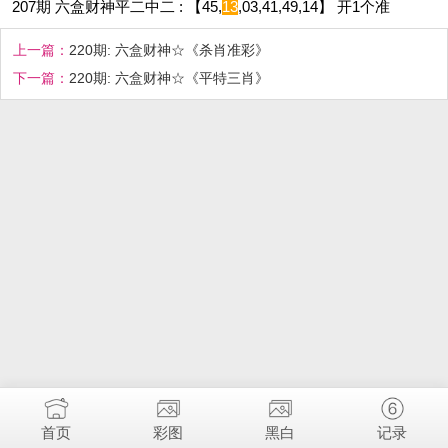
207期 六盒财神平二中二 : 【45,
13
,03,41,49,14】 开1个准
上一篇：
220期: 六盒财神☆《杀肖准彩》
下一篇：
220期: 六盒财神☆《平特三肖》
首页
彩图
黑白
记录