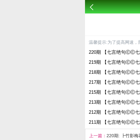
温馨提示:为了提高网速，
220期 【七言绝句ⒸⒸ七
219期 【七言绝句ⒸⒸ七
218期 【七言绝句ⒸⒸ
217期 【七言绝句ⒸⒸ七
215期 【七言绝句ⒸⒸ
213期 【七言绝句ⒸⒸ
212期 【七言绝句ⒸⒸ七
211期 【七言绝句ⒸⒸ七
上一篇：
220期: ┣竹影