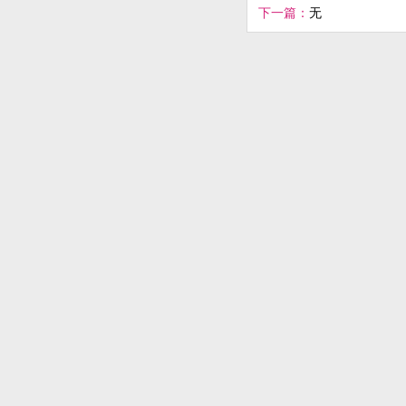
下一篇：
无