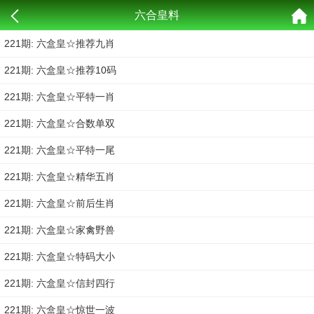
六合皇料
221期: 六盒皇☆推荐九肖
221期: 六盒皇☆推荐10码
221期: 六盒皇☆平特一肖
221期: 六盒皇☆合数单双
221期: 六盒皇☆平特一尾
221期: 六盒皇☆精华五肖
221期: 六盒皇☆前后生肖
221期: 六盒皇☆家禽野兽
221期: 六盒皇☆特码大小
221期: 六盒皇☆信封四行
221期: 六盒皇☆惊世一波