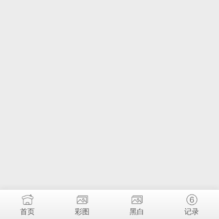
首页
彩图
黑白
记录