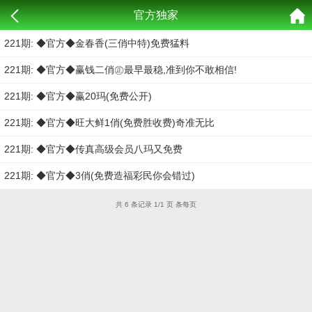
官方独家
221期: ◆官方◆金春香(三俏中特)免费猛料
221期: ◆官方◆赢钱二俏㊣最早最稳,准到你不敢相信!
221期: ◆官方◆赢20玛(免费公开)
221期: ◆官方◆旺大鲜1俏(免费胜收费)奇准无比
221期: ◆官方◆传真高级会员八玛又免费
221期: ◆官方◆3俏(免费造福彩民你会错过)
共 6 条记录 1/1 页 条每页