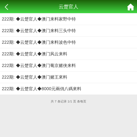
云楚官人
222期: ◆云楚官人◆澳门来料家野中特
222期: ◆云楚官人◆澳门来料三头中特
222期: ◆云楚官人◆澳门来料波色中特
222期: ◆云楚官人◆澳门风云来料
222期: ◆云楚官人◆澳门葡京赌侠来料
222期: ◆云楚官人◆澳门赌王來料
222期: ◆云楚官人◆8000元兩俏八碼來料
共 7 条记录 1/1 页 条每页