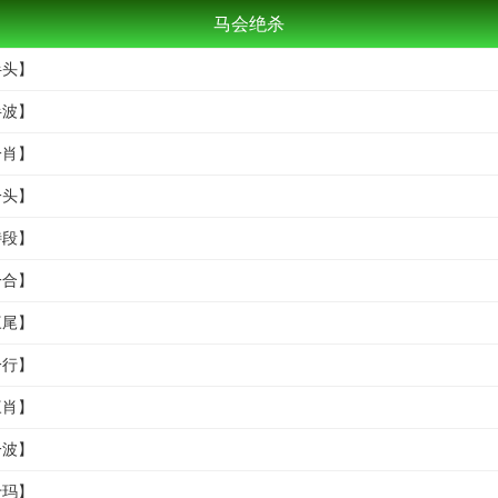
马会绝杀
半头】
半波】
一肖】
一头】
特段】
一合】
三尾】
一行】
三肖】
一波】
十玛】