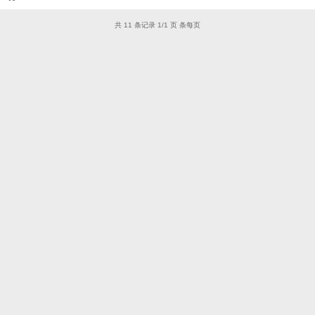
共 11 条记录 1/1 页 条每页