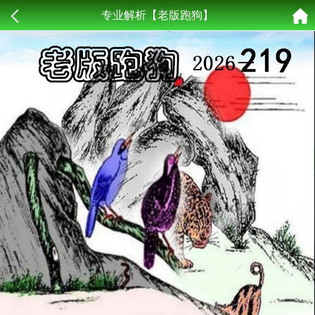
专业解析【老版跑狗】