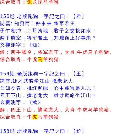
综合取肖：
兔
龙蛇马羊猴
156期:老版跑狗一字記之曰：【君】
詩雲: 知男而上好事来 将军君王
子午相冲，二即跨地，君子之交接如水！
两手腾空，将军君王，知难而上好事来？
玄機測字：《知》
解：两手腾空，将军君王，大肖:牛虎马羊狗猪。
综合取肖：牛虎
马
羊狗猪
154期:老版跑狗一字記之曰：【王】
詩雲:雄才武略坐江山 擒老龙大
自知今春，桃红柳绿，心中藏宝是九九！
四王下山，擒老龙大，雄才武略坐江山？
玄機測字：《擒》
解：四王下山，擒老龙大，大肖:牛虎马羊狗猪。
综合取肖：牛
虎
马羊狗猪
153期:老版跑狗一字記之曰：【給】