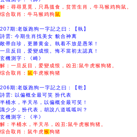
解：尋尋覓覓，只爲搵食，贫苦生肖，牛马猴鸡狗鼠。
综合取肖：牛马猴鸡狗
鼠
207期:老版跑狗一字記之曰：【執】
詩雲: 今期生肖找美女 貌合神离
敞帚自珍，更勝黄金。執着不放是愚笨！
一旦反目，爱變成恨。悔不當初太認真！
玄機測字：《崎》
解：一旦反目，爱變成恨，凶丑:鼠牛虎猴狗猪。
综合取肖：
鼠
牛虎猴狗猪
206期:老版跑狗一字記之曰：【乾】
詩雲: 以偏概全最可笑 扮代表
半桶水，半天吊，以偏概全最可笑！
識少少，扮代表，胡說八道呱呱叫？
玄機測字：《半》
解：半桶水，半天吊，凶丑:鼠牛虎猴狗猪。
综合取肖：鼠牛虎
猴
狗猪