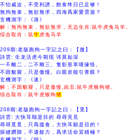
不怕威迫，不受利誘，飽食终日已足够！
無拘無束，無欲無求，四海爲家愛雲遊？
玄機測字：《港》
解：無拘無束，無欲無求，无边生肖:鼠牛虎兔马羊。
综合取肖：鼠
牛
虎兔马羊
209期:老版跑狗一字記之曰：【傲】
詩雲: 生龙活虎今期现 讳莫如深
一不離二，二不雕三。隻影形單嘆缘怪。
不因貌寢，只是傲慢。白眼豈能引青眼？
玄機測字：《速》
解：不因貌寢，只是傲慢,凶丑:鼠牛虎猴狗猪。
综合取肖：鼠牛虎猴狗
猪
208期:老版跑狗一字記之曰：【覓】
詩雲: 大快耳颐是目的 尋尋見見
尋尋覓覓，只爲搵食，大快耳願是目的！
探縫鑽隙，不遺餘力，爲求活命宜積極？
玄機測字：《師》