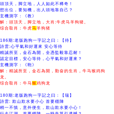
頭頂天，脚立地，人人如此不稀奇！
想出位，要知機，出人頭地靠自己？
玄機測字：《教》
解：頭頂天，脚立地，大肖:牛虎马羊狗猪。
综合取肖：牛虎
马
羊狗猪
186期:老版跑狗一字記之曰：【待】
詩雲:心平氣和好運來 安心等待
精誠所至，金石為開，全憑監毅靠忍耐！
認定目標，安心等待，心平氣和好運來？
玄機測字：《鞄》
解：精誠所至，金石為開，勤奋的生肖，牛马猴鸡狗
龙。
综合取肖：牛马
猴
鸡狗龙
180期:老版跑狗一字記之曰：【瑞】
詩雲: 欺山欺水要小心 首要穩陣
稍一不慎，意外便生，欺山欺水要小心！
行走江湖，首要穩陣，一時失算引遺憾？