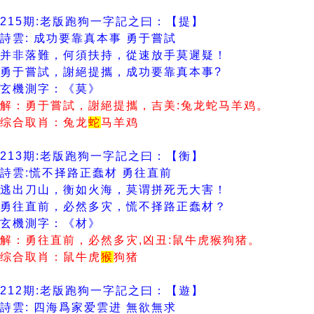
215期:老版跑狗一字記之曰：【提】
詩雲: 成功要靠真本事 勇于嘗試
并非落難，何須扶持，從速放手莫遲疑！
勇于嘗試，謝絕提攜，成功要靠真本事?
玄機測字：《莫》
解：勇于嘗試，謝絕提攜，吉美:兔龙蛇马羊鸡。
综合取肖：兔龙
蛇
马羊鸡
213期:老版跑狗一字記之曰：【衡】
詩雲:慌不择路正蠢材 勇往直前
逃出刀山，衡如火海，莫谓拼死无大害！
勇往直前，必然多灾，慌不择路正蠢材？
玄機測字：《材》
解：勇往直前，必然多灾,凶丑:鼠牛虎猴狗猪。
综合取肖：鼠牛虎
猴
狗猪
212期:老版跑狗一字記之曰：【遊】
詩雲: 四海爲家爱雲进 無欲無求