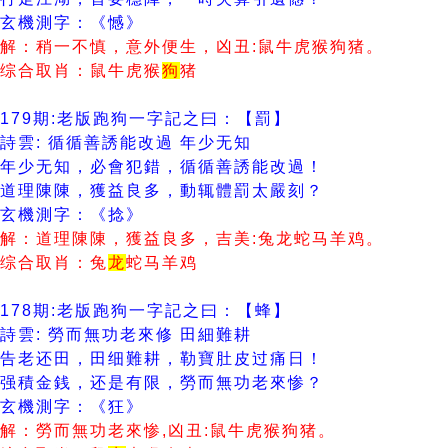
玄機測字：《憾》
解：稍一不慎，意外便生，凶丑:鼠牛虎猴狗猪。
综合取肖：鼠牛虎猴
狗
猪
179期:老版跑狗一字記之曰：【罰】
詩雲: 循循善誘能改過 年少无知
年少无知，必會犯錯，循循善誘能改過！
道理陳陳，獲益良多，動辄體罰太嚴刻？
玄機測字：《捻》
解：道理陳陳，獲益良多，吉美:兔龙蛇马羊鸡。
综合取肖：兔
龙
蛇马羊鸡
178期:老版跑狗一字記之曰：【蜂】
詩雲: 勞而無功老來修 田細難耕
告老还田，田细難耕，勒寶肚皮过痛日！
强積金銭，还是有限，勞而無功老來惨？
玄機測字：《狂》
解：勞而無功老來惨,凶丑:鼠牛虎猴狗猪。