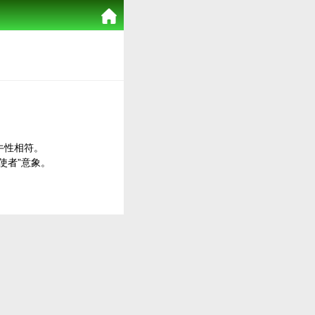
牛性相符。
使者”意象。