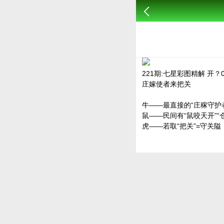
221期:七星彩图精解 开？
庄嫁使者来把关
牛——最直接的“庄稼守护
鼠——民间有“鼠咬天开”
虎——若取“把关”=守关