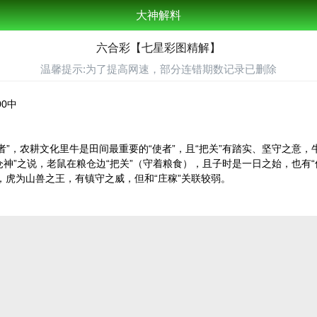
大神解料
六合彩【七星彩图精解】
温馨提示:为了提高网速，部分连错期数记录已删除
00中
者”，农耕文化里牛是田间最重要的“使者”，且“把关”有踏实、坚守之意，
“仓神”之说，老鼠在粮仓边“把关”（守着粮食），且子时是一日之始，也有“
隘，虎为山兽之王，有镇守之威，但和“庄稼”关联较弱。