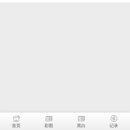
首页
彩图
黑白
记录