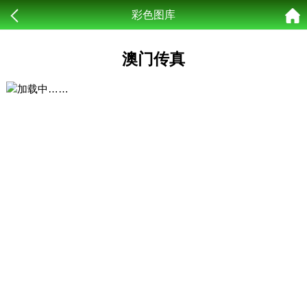
彩色图库
澳门传真