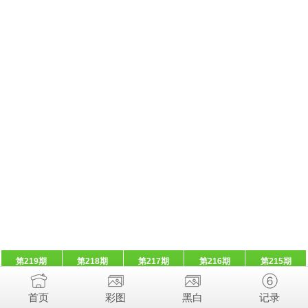
第219期
第218期
第217期
第216期
第215期
首页
彩图
黑白
记录