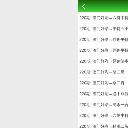
220期: 澳门好彩→六肖中
220期: 澳门好彩→平特五
220期: 澳门好彩→原创平
220期: 澳门好彩→原创平
220期: 澳门好彩→原创杀
220期: 澳门好彩→杀二尾
220期: 澳门好彩→杀二肖
220期: 澳门好彩→必中双
220期: 澳门好彩→绝杀一
220期: 澳门好彩→六尾中
220期: 澳门好彩→精准二