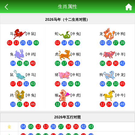
生肖属性
2026马年（十二生肖对照）
马
[冲 鼠]
蛇
[冲 兔]
龙
[冲 狗]
01
13
25
37
49
02
14
26
38
03
15
27
39
兔
[冲 鸡]
虎
[冲 猴]
牛
[冲 羊]
04
16
28
40
05
17
29
41
06
18
30
42
鼠
[冲 马]
猪
[冲 蛇]
狗
[冲 龙]
07
19
31
43
08
20
32
44
09
21
33
45
鸡
[冲 兔]
猴
[冲 虎]
羊
[冲 牛]
10
22
34
46
11
23
35
47
12
24
36
48
2026年五行对照
金
04
05
12
13
26
27
34
35
42
43