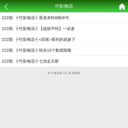
竹影梅花
222期: ┣竹影梅花┫香港来料8碼仲号
222期: ┣竹影梅花┫【战狼平特】━必参
222期: ┣竹影梅花┫<四尾>看到的就参下
222期: ┣竹影梅花┫绝杀10个数期期毒
222期: ┣竹影梅花┫七俏走天桥
共 5 条记录 1/1 页 条每页